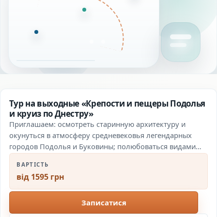
Тур на выходные «Крепости и пещеры Подолья
и круиз по Днестру»
Приглашаем: осмотреть старинную архитектуру и
окунуться в атмосферу cредневековья легендарных
городов Подолья и Буковины; полюбоваться видами
крутых каньонов реки Смотрич, природой
ВАРТІСТЬ
Национального…
від 1595 грн
Записатися