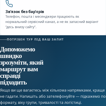
Зв’язок без барʼєрів
Телефон, пошта і месенджери працюють як
нормальний сервісний канал, а не як запасний варіант
“десь внизу сайту”.
ПОТРІБЕН ТУР ПІД ВАШ ЗАПИТ
Допоможемо
швидко
зрозуміти, який
маршрут вам
справді
підходить
Якщо ви ще вагаєтесь між кількома напрямками, краще
не гадати. Напишіть або зателефонуйте — підкажемо по
формату, віку групи, тривалості та логістиці.