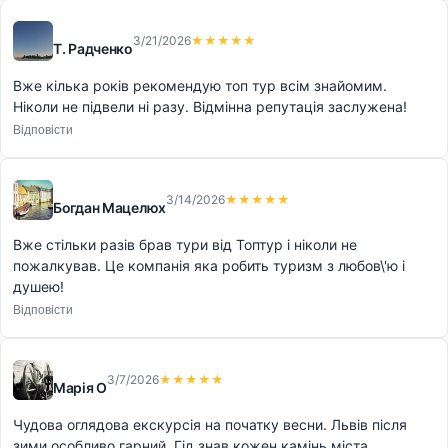
3/21/2026
★★★★★
Т. Радченко
Вже кілька років рекомендую топ тур всім знайомим.
Ніколи не підвели ні разу. Відмінна репутація заслужена!
Відповісти
3/14/2026
★★★★★
Богдан Мацелюх
Вже стільки разів брав тури від Топтур і ніколи не
пожалкував. Це компанія яка робить туризм з любов\'ю і
душею!
Відповісти
3/7/2026
★★★★★
Марія О
Чудова оглядова екскурсія на початку весни. Львів після
зими особливо гарний. Гід знав кожен камінь міста.